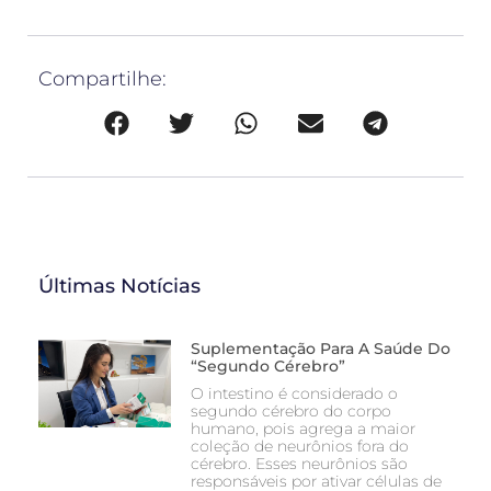
Compartilhe:
Últimas Notícias
Suplementação Para A Saúde Do
“segundo Cérebro”
O intestino é considerado o
segundo cérebro do corpo
humano, pois agrega a maior
coleção de neurônios fora do
cérebro. Esses neurônios são
responsáveis por ativar células de