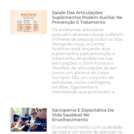
Saúde Das Articulações:
Suplementos Podem Auxiliar Na
Prevenção E Tratamento
Os problemas articulares
possuem diversas causas e afetam
milhares de pessoas todos os dias.
Pensando nisso, a Central
Nutrition está lançando dois
suplementos para prevenção e
tratamento de problemas nas
articulações: o Joint Force e o
Moreflex. As articulações atuam
como um alicerce do corpo
humano. São um conjunto de
estruturas, como cartilagens,
tendões, ligamentos e
membranas, que promovem a
Sarcopenia E Expectativa De
Vida Saudável No
Envelhecimento
O envelhecimento com qualidade
de vida é um ponto de atenção na