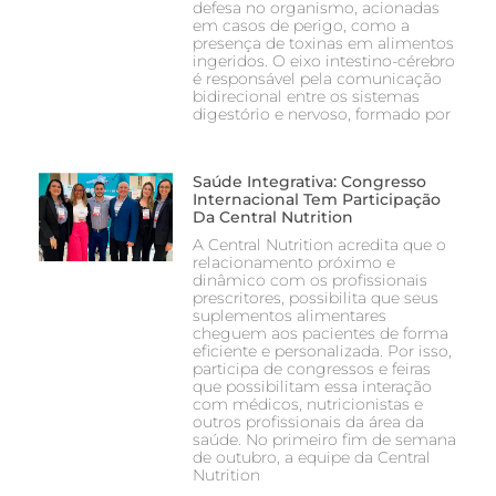
defesa no organismo, acionadas
em casos de perigo, como a
presença de toxinas em alimentos
ingeridos. O eixo intestino-cérebro
é responsável pela comunicação
bidirecional entre os sistemas
digestório e nervoso, formado por
Saúde Integrativa: Congresso
Internacional Tem Participação
Da Central Nutrition
A Central Nutrition acredita que o
relacionamento próximo e
dinâmico com os profissionais
prescritores, possibilita que seus
suplementos alimentares
cheguem aos pacientes de forma
eficiente e personalizada. Por isso,
participa de congressos e feiras
que possibilitam essa interação
com médicos, nutricionistas e
outros profissionais da área da
saúde. No primeiro fim de semana
de outubro, a equipe da Central
Nutrition